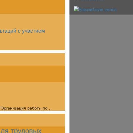
ьтаций с участием
 "Организация работы по…
для трудовых