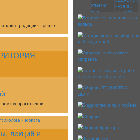
рритория традиций» прошел
РРИТОРИЯ
ИЙ"
 рамках нравственно-
ы, лекций и