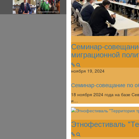
Семинар-совещание
миграционной поли
ноября 19, 2024
Семинар-совещание по о
18 ноября 2024 года на базе С
и…
Этнофестиваль "Те