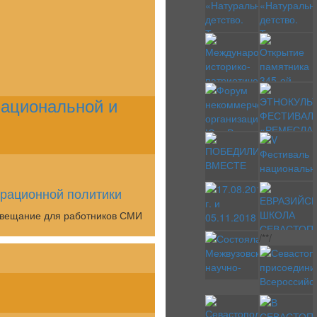
ациональной и
рационной политики
совещание для работников СМИ
/*
*/