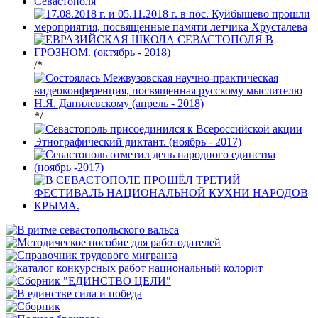
/*
*/