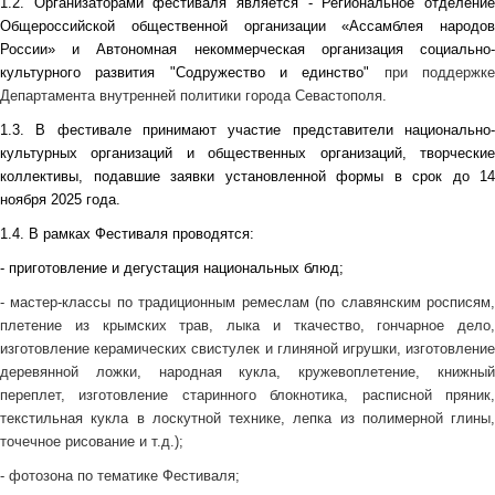
1.2. Организаторами фестиваля является
- Р
егиональное отделени
Общероссийской общественной организации «Ассамблея народов
России» и Автономная некоммерческая организация социально-
культурного развития "Содружество и единство"
при поддержк
Департамента внутренней политики города Севастополя.
1.3. В фестивале принимают участие
представители национально
культурных организаций и общественных организаций, творческие
коллективы,
подавшие заявки установленной формы в срок до 14
ноября 2025 года.
1.4. В рамках Фестиваля проводятся:
- приготовление и дегустация национальных блюд;
- мастер-классы по традиционным ремеслам (по славянским росписям,
плетение из крымских трав, лыка и ткачество, гончарное дело,
изготовление керамических свистулек и глиняной игрушки, изготовление
деревянной ложки, народная кукла, кружевоплетение, книжный
переплет, изготовление старинного блокнотика, расписной пряник,
текстильная кукла в лоскутной технике, лепка из полимерной глины,
точечное рисование и т.д.);
- фотозона по тематике Фестиваля;