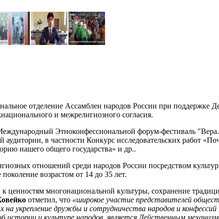
альное отделение Ассамблеи народов России при поддержке Де
жнационального и межрелигиозного согласия.
дународный Этноконфессиональной форум-фестиваль "Вера. Д
й аудитории, в частности Конкурс исследовательских работ «Поч
орию нашего общего государства» и др..
ных отношений среди народов России посредством культурног
околение возрастом от 14 до 35 лет.
ценностям многонациональной культуры, сохранение традиций
Ковейко
отметил, что
«широкое участие представителей обществ
х на укрепление дружбы и сотрудничества народов и конфессий Р
б истории и культуре народов, является Действенным механиз