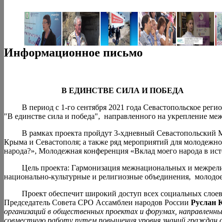
Информационное письмо
В ЕДИНСТВЕ СИЛА И ПОБЕДА
В период с 1-го сентября 2021 года Севастопольское регион
"В единстве сила и победа", направленного на укрепление ме
В рамках проекта пройдут 3-хдневный Севастопольский Меж
Крыма и Севастополя; а также ряд мероприятий для молодежно
народа?», Молодежная конференция «Вклад моего народа в ист
Цель проекта: Гармонизация межнациональных и межрелигиоз
национально-культурные и религиозные объединения, молодое п
Проект обеспечит широкий доступ всех социальных слоев к 
Председатель Совета СРО Ассамблеи народов России
Руслан 
организаций в общественных проектах и форумах, направленны
совместную работу путем повышения уровня знаний граждан о