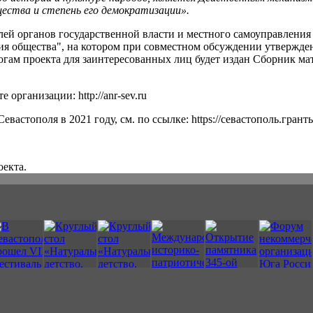
ества и степень его демократизации».
елей органов государственной власти и местного самоуправлени
тия общества", на котором при совместном обсуждении утвержд
гам проекта для заинтересованных лиц будет издан Сборник мат
рганизации: http://anr-sev.ru
астополя в 2021 году, см. по ссылке: https://севастополь.грант
а.