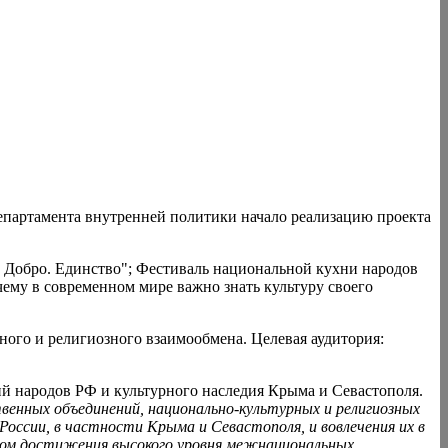
партамента внутренней политики начало реализацию проекта
обро. Единство"; Фестиваль национальной кухни народов
ему в современном мире важно знать культуру своего
о и религиозного взаимообмена. Целевая аудитория:
 народов РФ и культурного наследия Крыма и Севастополя.
енных объединений, национально-культурных и религиозных
оссии, в частности Крыма и Севастополя, и вовлечения их в
мом достижения высокого уровня межнациональных