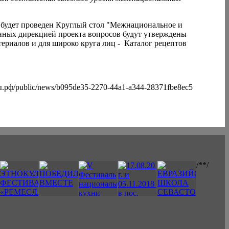
я будет проведен Круглый стол "Межнациональное и
енных дирекцией проекта вопросов будут утверждены
ериалов и для широко круга лиц - Каталог рецептов
ы.рф/public/news/b095de35-2270-44a1-a344-28371fbe8ec5
/*
*/