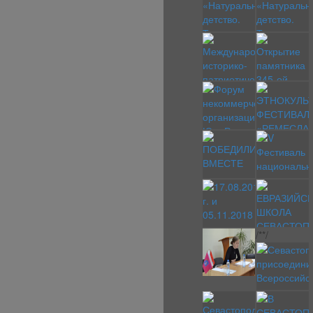
/*
*/