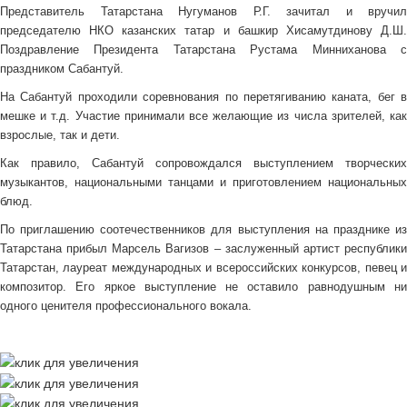
Представитель Татарстана Нугуманов Р.Г. зачитал и вручил
председателю НКО казанских татар и башкир Хисамутдинову Д.Ш.
Поздравление Президента Татарстана Рустама Минниханова с
праздником Сабантуй.
На Сабантуй проходили соревнования по перетягиванию каната, бег в
мешке и т.д. Участие принимали все желающие из числа зрителей, как
взрослые, так и дети.
Как правило, Сабантуй сопровождался выступлением творческих
музыкантов, национальными танцами и приготовлением национальных
блюд.
По приглашению соотечественников для выступления на празднике из
Татарстана прибыл Марсель Вагизов – заслуженный артист республики
Татарстан, лауреат международных и всероссийских конкурсов, певец и
композитор. Его яркое выступление не оставило равнодушным ни
одного ценителя профессионального вокала.