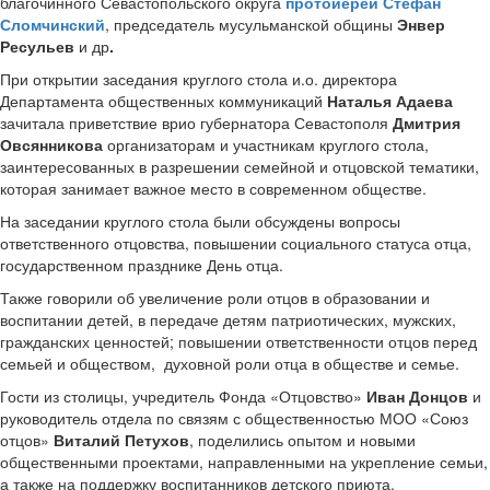
благочинного Севастопольского округа
протоиерей Стефан
Сломчинский
, председатель мусульманской общины
Энвер
Ресульев
и др
.
При открытии заседания круглого стола и.о. директора
Департамента общественных коммуникаций
Наталья Адаева
зачитала приветствие врио губернатора Севастополя
Дмитрия
Овсянникова
организаторам и участникам круглого стола,
заинтересованных в разрешении семейной и отцовской тематики,
которая занимает важное место в современном обществе.
На заседании круглого стола были обсуждены вопросы
ответственного отцовства, повышении социального статуса отца,
государственном празднике День отца.
Также говорили об увеличение роли отцов в образовании и
воспитании детей, в передаче детям патриотических, мужских,
гражданских ценностей; повышении ответственности отцов перед
семьей и обществом, духовной роли отца в обществе и семье.
Гости из столицы, учредитель Фонда «Отцовство»
Иван Донцов
и
руководитель отдела по связям с общественностью МОО «Союз
отцов»
Виталий Петухов
, поделились опытом и новыми
общественными проектами, направленными на укрепление семьи,
а также на поддержку воспитанников детского приюта.