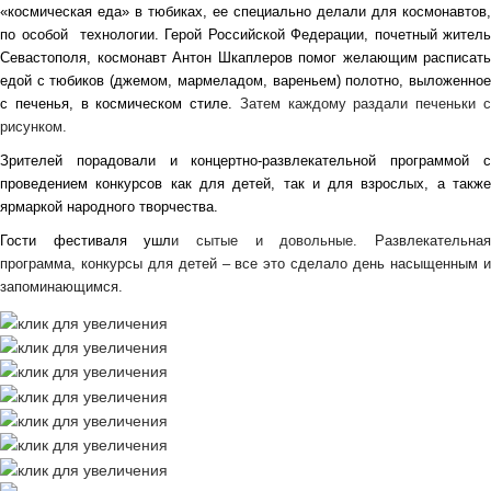
«космическ
ая
ед
а
»
в тюбиках,
ее специально делали
для космонавтов,
по особой технологии
. Герой Российской Федерации, почетный житель
Севастополя,
космонавт Антон Шкаплеров помог желающим расписать
едой с тюбиков (джемом, мармеладом, вареньем) полотно, выложенное
с печенья, в космическом стиле.
Затем каждому раздали печеньки 
рисунком.
Зрителей порадовали и концертно-развлекательной программой с
проведением конкурсов как для детей, так и для взрослых, а также
ярмаркой народного творчества.
Гости фестиваля ушл
и сытые и довольные.
Развлекательна
программа, конкурсы для детей – все это сделало день насыщенным и
запоминающимся.